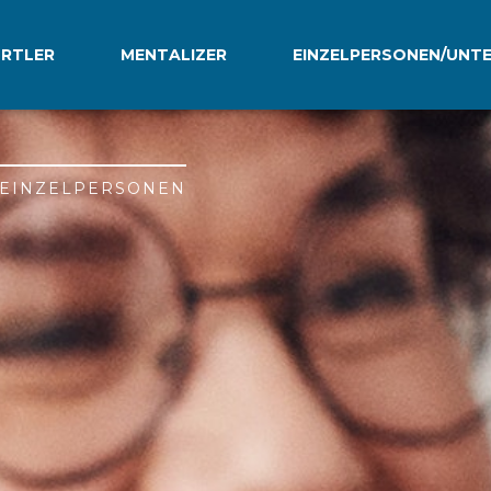
RTLER
MENTALIZER
EINZELPERSONEN/UNT
 EINZELPERSONEN